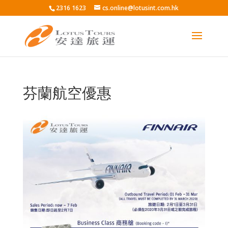
2316 1623
cs.online@lotusint.com.hk
芬蘭航空優惠