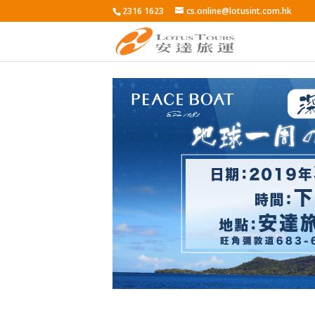
2316 1623
cs.online@lotusint.com.hk