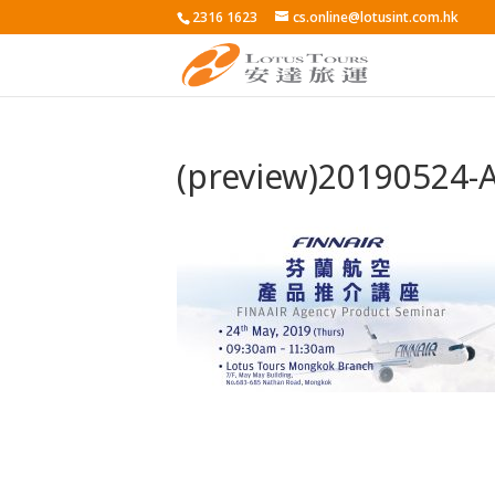
2316 1623
cs.online@lotusint.com.hk
(preview)20190524-