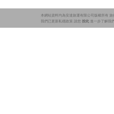
本網站資料均為安達旅運有限公司版權所有 旅行社
我們已更新私穩政策 請您
按此
進一步了解我