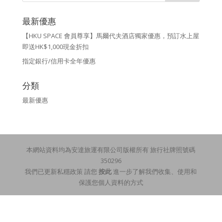
最新優惠
【HKU SPACE 會員尊享】馬爾代夫酒店獨家優惠，預訂水上屋
即送HK$1,000現金折扣
指定銀行/信用卡全年優惠
分類
最新優惠
本網站資料均為安達旅運有限公司版權所有 旅行社牌照號碼
350296
我們已更新私穩政策 請您
按此
進一步了解我們收集、使用和
保護您個人資料的方式