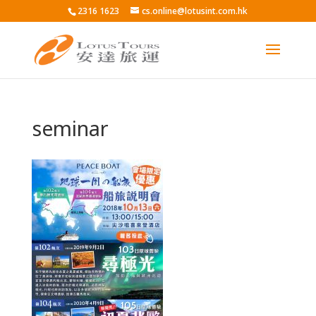
2316 1623
cs.online@lotusint.com.hk
seminar