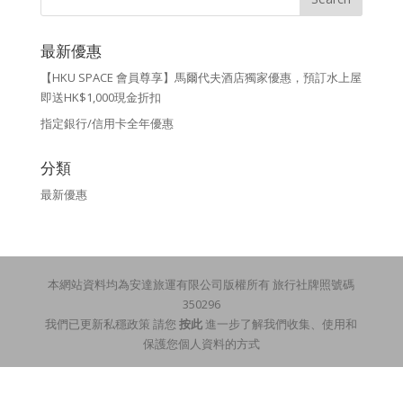
最新優惠
【HKU SPACE 會員尊享】馬爾代夫酒店獨家優惠，預訂水上屋
即送HK$1,000現金折扣
指定銀行/信用卡全年優惠
分類
最新優惠
本網站資料均為安達旅運有限公司版權所有 旅行社牌照號碼
350296
我們已更新私穩政策 請您
按此
進一步了解我們收集、使用和
保護您個人資料的方式