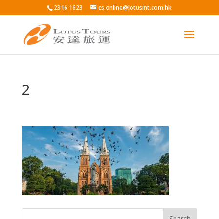
2316 1623
cs.online@lotusint.com.hk
2