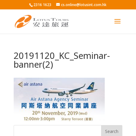
2316 1623
cs.online@lotusint.com.hk
20191120_KC_Seminar-
banner(2)