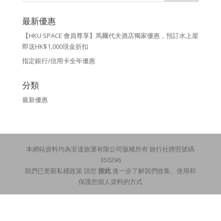
最新優惠
【HKU SPACE 會員尊享】馬爾代夫酒店獨家優惠，預訂水上屋
即送HK$1,000現金折扣
指定銀行/信用卡全年優惠
分類
最新優惠
本網站資料均為安達旅運有限公司版權所有 旅行社牌照號碼
350296
我們已更新私穩政策 請您
按此
進一步了解我們收集、使用和
保護您個人資料的方式