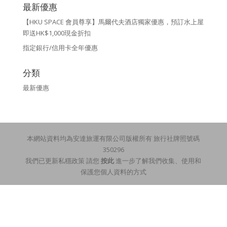
最新優惠
【HKU SPACE 會員尊享】馬爾代夫酒店獨家優惠，預訂水上屋
即送HK$1,000現金折扣
指定銀行/信用卡全年優惠
分類
最新優惠
本網站資料均為安達旅運有限公司版權所有 旅行社牌照號碼
350296
我們已更新私穩政策 請您
按此
進一步了解我們收集、使用和
保護您個人資料的方式