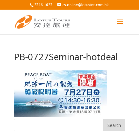
2316 1623
cs.online@lotusint.com.hk
PB-0727Seminar-hotdeal