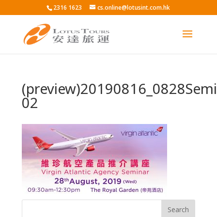
2316 1623
cs.online@lotusint.com.hk
(preview)20190816_0828Semi
02