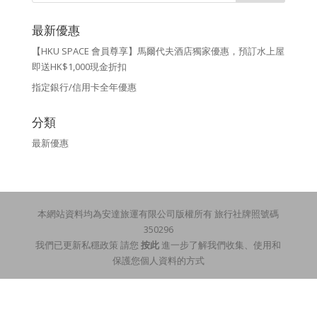
最新優惠
【HKU SPACE 會員尊享】馬爾代夫酒店獨家優惠，預訂水上屋
即送HK$1,000現金折扣
指定銀行/信用卡全年優惠
分類
最新優惠
本網站資料均為安達旅運有限公司版權所有 旅行社牌照號碼
350296
我們已更新私穩政策 請您
按此
進一步了解我們收集、使用和
保護您個人資料的方式