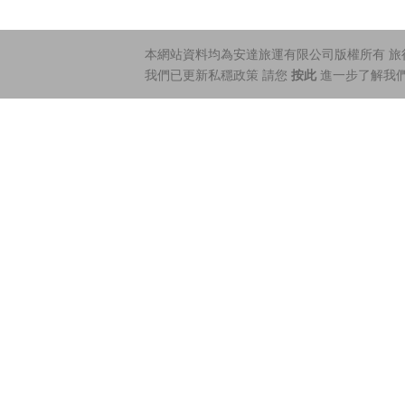
本網站資料均為安達旅運有限公司版權所有 旅行社
我們已更新私穩政策 請您
按此
進一步了解我