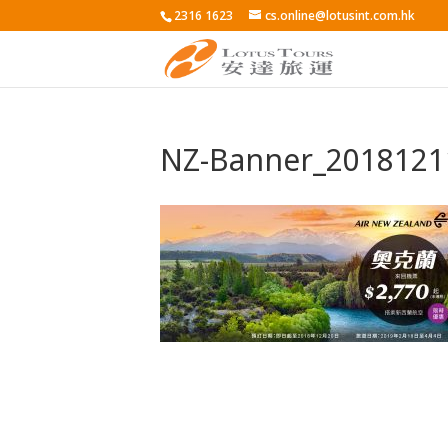
2316 1623
cs.online@lotusint.com.hk
NZ-Banner_2018121