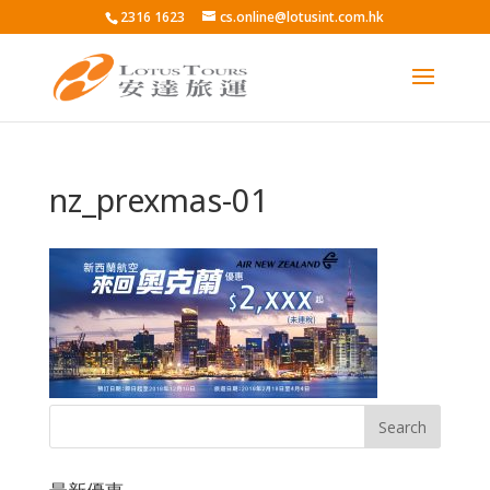
2316 1623
cs.online@lotusint.com.hk
nz_prexmas-01