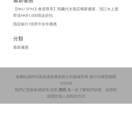
最新優惠
【HKU SPACE 會員尊享】馬爾代夫酒店獨家優惠，預訂水上屋
即送HK$1,000現金折扣
指定銀行/信用卡全年優惠
分類
最新優惠
本網站資料均為安達旅運有限公司版權所有 旅行社牌照號碼
350296
我們已更新私穩政策 請您
按此
進一步了解我們收集、使用和
保護您個人資料的方式