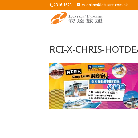
2316 1623
cs.online@lotusint.com.hk
RCI-X-CHRIS-HOTDE