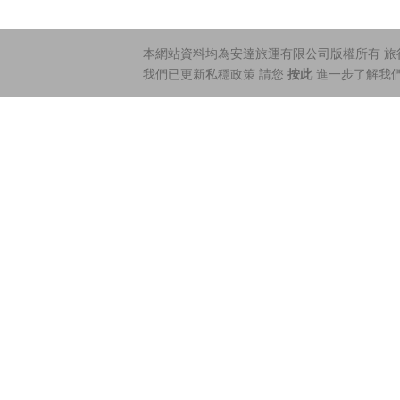
本網站資料均為安達旅運有限公司版權所有 旅行社
我們已更新私穩政策 請您
按此
進一步了解我