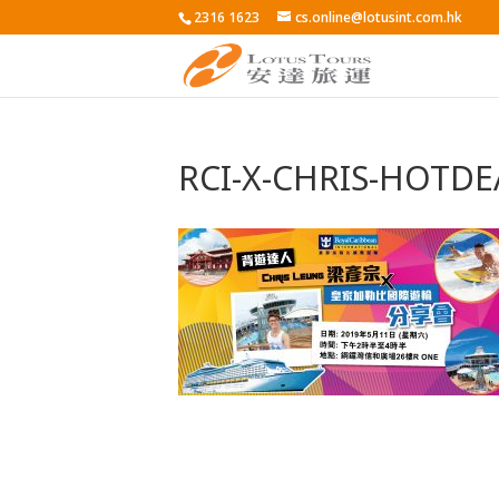
2316 1623
cs.online@lotusint.com.hk
RCI-X-CHRIS-HOTDE