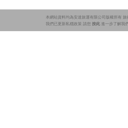
本網站資料均為安達旅運有限公司版權所有 旅行社
我們已更新私穩政策 請您
按此
進一步了解我