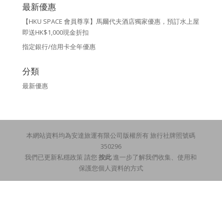
最新優惠
【HKU SPACE 會員尊享】馬爾代夫酒店獨家優惠，預訂水上屋
即送HK$1,000現金折扣
指定銀行/信用卡全年優惠
分類
最新優惠
本網站資料均為安達旅運有限公司版權所有 旅行社牌照號碼
350296
我們已更新私穩政策 請您
按此
進一步了解我們收集、使用和
保護您個人資料的方式