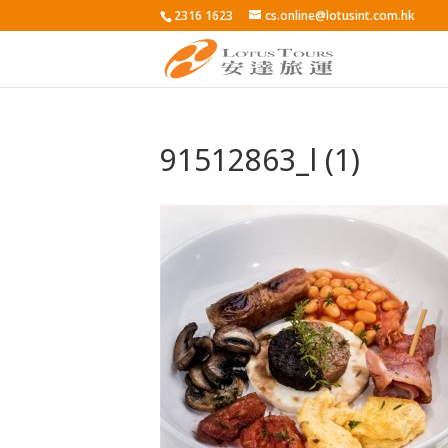
2316 1623
cs.online@lotusint.com.hk
91512863_l (1)