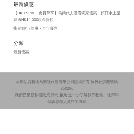
最新優惠
【HKU SPACE 會員尊享】馬爾代夫酒店獨家優惠，預訂水上屋
即送HK$1,000現金折扣
指定銀行/信用卡全年優惠
分類
最新優惠
本網站資料均為安達旅運有限公司版權所有 旅行社牌照號碼
350296
我們已更新私穩政策 請您
按此
進一步了解我們收集、使用和
保護您個人資料的方式