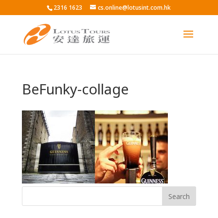
2316 1623
cs.online@lotusint.com.hk
BeFunky-collage