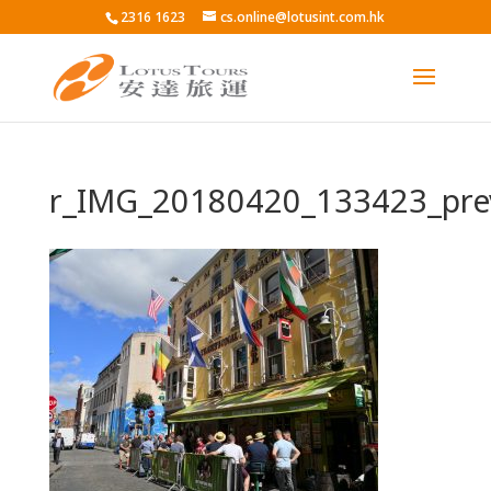
2316 1623
cs.online@lotusint.com.hk
r_IMG_20180420_133423_pre