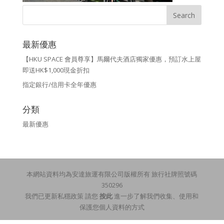
最新優惠
【HKU SPACE 會員尊享】馬爾代夫酒店獨家優惠，預訂水上屋
即送HK$1,000現金折扣
指定銀行/信用卡全年優惠
分類
最新優惠
本網站資料均為安達旅運有限公司版權所有 旅行社牌照號碼
350296
我們已更新私穩政策 請您
按此
進一步了解我們收集、使用和
保護您個人資料的方式