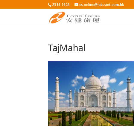
2316 1623
cs.online@lotusint.com.hk
TajMahal