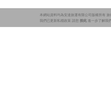
本網站資料均為安達旅運有限公司版權所有 旅行社
我們已更新私穩政策 請您
按此
進一步了解我