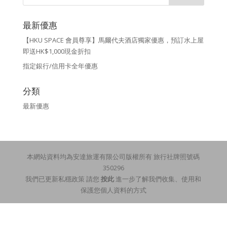
最新優惠
【HKU SPACE 會員尊享】馬爾代夫酒店獨家優惠，預訂水上屋
即送HK$1,000現金折扣
指定銀行/信用卡全年優惠
分類
最新優惠
本網站資料均為安達旅運有限公司版權所有 旅行社牌照號碼
350296
我們已更新私穩政策 請您
按此
進一步了解我們收集、使用和
保護您個人資料的方式