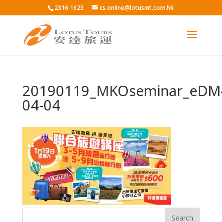
2316 1623
cs.online@lotusint.com.hk
20190119_MKOseminar_eDM
04-04