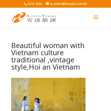
2316 1623
cs.online@lotusint.com.hk
Beautiful woman with
Vietnam culture
traditional ,vintage
style,Hoi an Vietnam