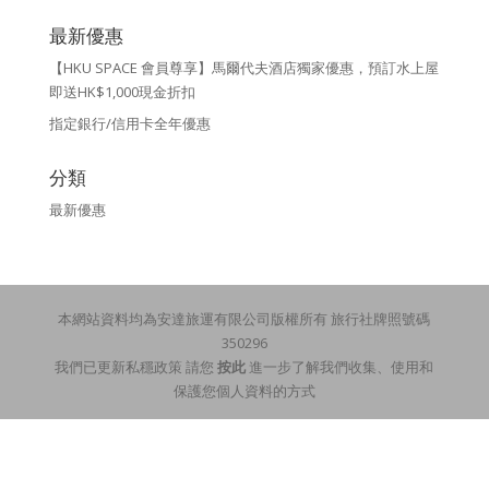
最新優惠
【HKU SPACE 會員尊享】馬爾代夫酒店獨家優惠，預訂水上屋
即送HK$1,000現金折扣
指定銀行/信用卡全年優惠
分類
最新優惠
本網站資料均為安達旅運有限公司版權所有 旅行社牌照號碼
350296
我們已更新私穩政策 請您
按此
進一步了解我們收集、使用和
保護您個人資料的方式