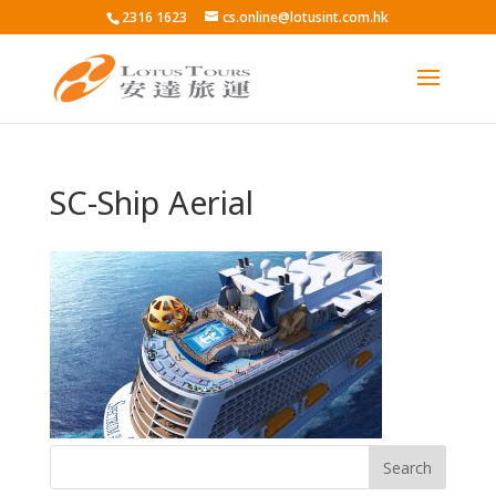
2316 1623
cs.online@lotusint.com.hk
SC-Ship Aerial