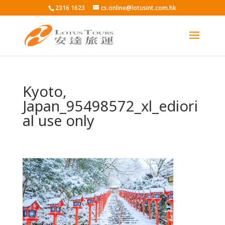
2316 1623
cs.online@lotusint.com.hk
Kyoto,
Japan_95498572_xl_ediori
al use only