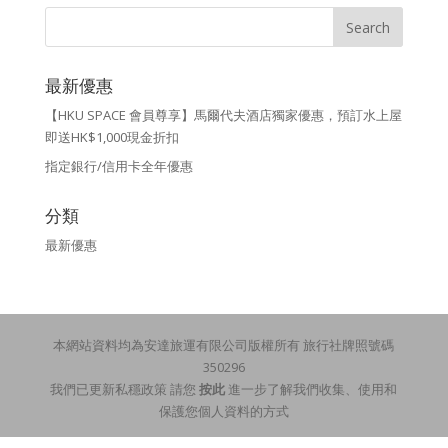
最新優惠
【HKU SPACE 會員尊享】馬爾代夫酒店獨家優惠，預訂水上屋
即送HK$1,000現金折扣
指定銀行/信用卡全年優惠
分類
最新優惠
本網站資料均為安達旅運有限公司版權所有 旅行社牌照號碼
350296
我們已更新私穩政策 請您
按此
進一步了解我們收集、使用和
保護您個人資料的方式