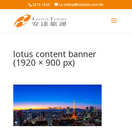
2316 1623
cs.online@lotusint.com.hk
lotus content banner
(1920 × 900 px)