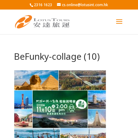
2316 1623
cs.online@lotusint.com.hk
BeFunky-collage (10)