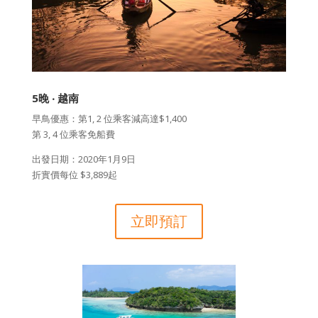
5晚 ‧ 越南
早鳥優惠：第1, 2 位乘客減高達$1,400
第 3, 4 位乘客免船費
出發日期：2020年1月9日
折實價每位 $3,889起
立即預訂