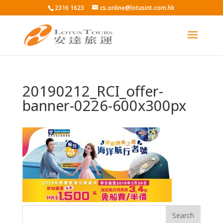
2316 1623
cs.online@lotusint.com.hk
20190212_RCI_offer-
banner-0226-600x300px