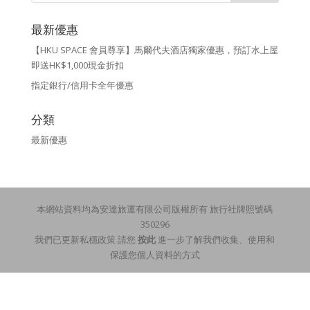
最新優惠
【HKU SPACE 會員尊享】馬爾代夫酒店獨家優惠，預訂水上屋
即送HK$1,000現金折扣
指定銀行/信用卡全年優惠
分類
最新優惠
本網站資料均為安達旅運有限公司版權所有 旅行社牌照號碼
350296
我們已更新私穩政策 請您
按此
進一步了解我們收集、使用和
保護您個人資料的方式