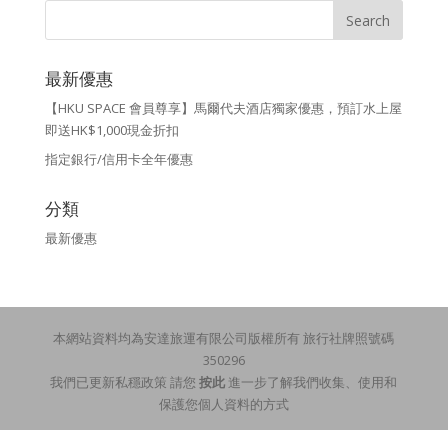
最新優惠
【HKU SPACE 會員尊享】馬爾代夫酒店獨家優惠，預訂水上屋
即送HK$1,000現金折扣
指定銀行/信用卡全年優惠
分類
最新優惠
本網站資料均為安達旅運有限公司版權所有 旅行社牌照號碼
350296
我們已更新私穩政策 請您
按此
進一步了解我們收集、使用和
保護您個人資料的方式