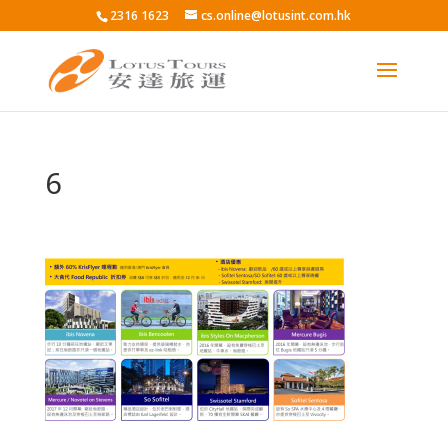
2316 1623
cs.online@lotusint.com.hk
6