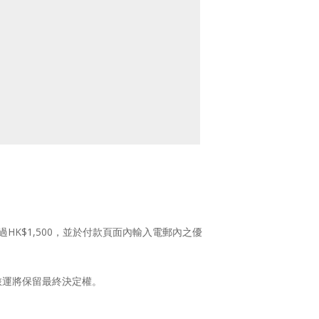
額必須超過HK$1,500，並於付款頁面內輸入電郵內之優
旅運將保留最終決定權。