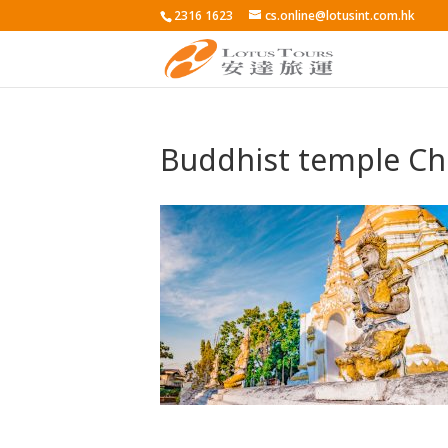
2316 1623
cs.online@lotusint.com.hk
Buddhist temple Ch