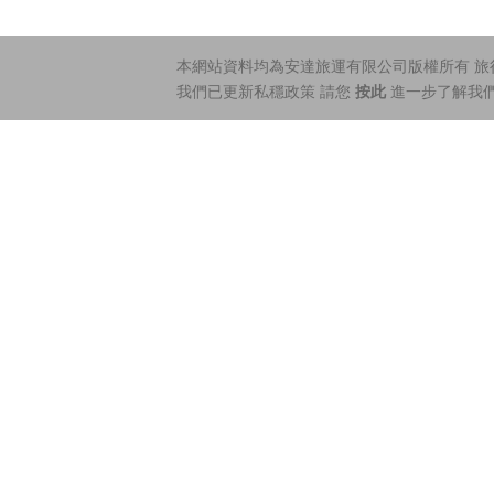
本網站資料均為安達旅運有限公司版權所有 旅行社
我們已更新私穩政策 請您
按此
進一步了解我