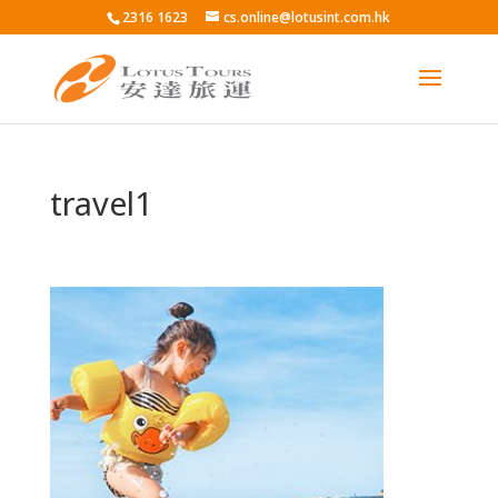
2316 1623
cs.online@lotusint.com.hk
travel1