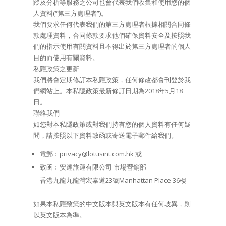
蹤及分析等服務之公司也會代表我們收集和使用您的個
人資料(“第三方處理者”)。
我們要求任何代表我們的第三方處理者根據相關合同條
款處理資料，合同條款要求他們確保資料安全及按照我
們的指示使用有關資料且不得出於第三方處理者的個人
目的而使用有關資料。
私隱政策之更新
我們將會定期修訂本私隱政策，任何修改都會刊登於我
們網站上。本私隱政策最新修訂日期為2018年5月18
日。
聯絡我們
如您對本私隱政策或對我們持有您的個人資料有任何疑
問，請按照以下資料致函或寄送電子郵件給我們。
電郵﹕privacy@lotusint.com.hk 或
致函﹕安達旅運有限公司 市場營銷部
香港九龍九龍灣宏泰道23號Manhattan Place 36樓
如果本私隱致策的中文版本與英文版本有任何歧異，則
以英文版本為準。