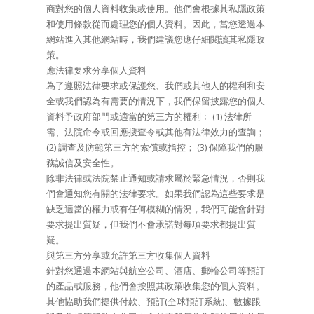
商對您的個人資料收集或使用。他們會根據其私隱政策
和使用條款從而處理您的個人資料。因此，當您透過本
網站進入其他網站時，我們建議您應仔細閱讀其私隱政
策。
應法律要求分享個人資料
為了遵照法律要求或保護您、我們或其他人的權利和安
全或我們認為有需要的情況下，我們保留披露您的個人
資料予政府部門或適當的第三方的權利﹕ (1) 法律所
需、法院命令或回應搜查令或其他有法律效力的查詢；
(2) 調查及防範第三方的索償或指控； (3) 保障我們的服
務誠信及安全性。
除非法律或法院禁止通知或請求屬於緊急情況，否則我
們會通知您有關的法律要求。如果我們認為這些要求是
缺乏適當的權力或有任何模糊的情況，我們可能會針對
要求提出質疑，但我們不會承諾對每項要求都提出質
疑。
與第三方分享或允許第三方收集個人資料
針對您通過本網站與航空公司、酒店、郵輪公司等預訂
的產品或服務，他們會按照其政策收集您的個人資料。
其他協助我們提供付款、預訂(全球預訂系統)、數據跟