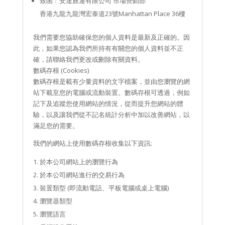
致函﹕安達旅運有限公司 市場營銷部
香港九龍九龍灣宏泰道23號Manhattan Place 36樓
我們需要您協助確保您的個人資料是最新及正確的。因
此，如果您認為我們所持有有關您的個人資料並不正
確，請聯絡我們更改或刪除有關資料。
數碼存根 (Cookies)
數碼存根是載有少量資料的文字檔案，並由您瀏覽的網
站下載至您的電腦或流動裝置。數碼存根可透過，例如
記下及追蹤您使用網站的情況，從而提升您網站的體
驗，以及讓我們從不記名統計分析中加以改善網站，以
滿足您的需要。
我們的網站上使用數碼存根收集以下資訊:
於本公司網站上的瀏覽行為
於本公司網站進行的交易行為
裝置類型 (即流動電話、平板電腦或桌上電腦)
瀏覽器類型
瀏覽語言