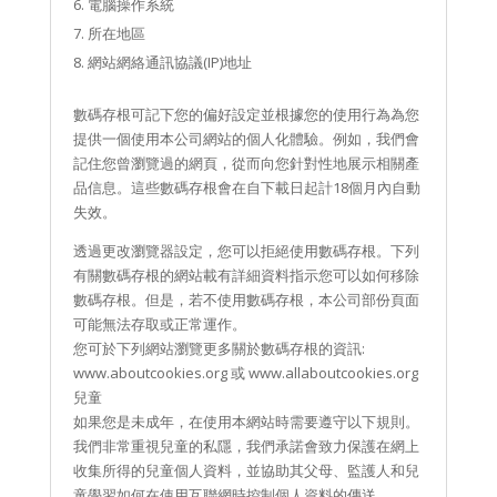
電腦操作系統
所在地區
網站網絡通訊協議(IP)地址
數碼存根可記下您的偏好設定並根據您的使用行為為您
提供一個使用本公司網站的個人化體驗。例如，我們會
記住您曾瀏覽過的網頁，從而向您針對性地展示相關產
品信息。這些數碼存根會在自下載日起計18個月內自動
失效。
透過更改瀏覽器設定，您可以拒絕使用數碼存根。下列
有關數碼存根的網站載有詳細資料指示您可以如何移除
數碼存根。但是，若不使用數碼存根，本公司部份頁面
可能無法存取或正常運作。
您可於下列網站瀏覽更多關於數碼存根的資訊:
www.aboutcookies.org 或 www.allaboutcookies.org
兒童
如果您是未成年，在使用本網站時需要遵守以下規則。
我們非常重視兒童的私隱，我們承諾會致力保護在網上
收集所得的兒童個人資料，並協助其父母、監護人和兒
童學習如何在使用互聯網時控制個人資料的傳送。