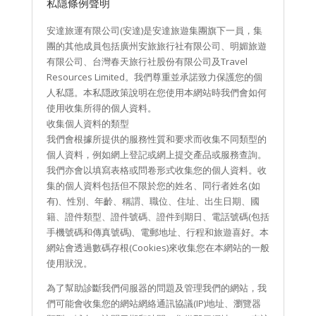
私隱條例聲明
安達旅運有限公司(安達)是安達旅遊集團旗下一員，集
團的其他成員包括廣州安旅旅行社有限公司、明媚旅遊
有限公司、台灣春天旅行社股份有限公司及Travel
Resources Limited。我們尊重並承諾致力保護您的個
人私隱。本私隠政策說明在您使用本網站時我們會如何
使用收集所得的個人資料。
收集個人資料的類型
我們會根據所提供的服務性質和要求而收集不同類型的
個人資料，例如網上登記或網上提交產品或服務查詢。
我們亦會以填寫表格或問卷形式收集您的個人資料。收
集的個人資料包括但不限於您的姓名、同行者姓名(如
有)、性別、年齡、稱謂、職位、住址、出生日期、國
籍、證件類型、證件號碼、證件到期日、電話號碼(包括
手機號碼和傳真號碼)、電郵地址、行程和旅遊喜好。本
網站會透過數碼存根(Cookies)來收集您在本網站的一般
使用狀況。
為了幫助診斷我們伺服器的問題及管理我們的網站，我
們可能會收集您的網站網絡通訊協議(IP)地址、瀏覽器