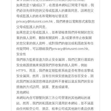
如果您是17歲或以下，在透過本網站訂閱電子報前，我
們必須先得到您的父母或監護人的書面同意。請將您父
母或監護人的姓名和電郵地址發送至
privacy@lotusint.com.hk，我們將會以電郵形式索取您
父母或監護人的同意。
如果您是父母或監護人，並希望檢查我們持有關於您兒
童的個人資料、刪除有關資料，及/或要求停止收集關
於您兒童的個人資料，或對我們的做法或私隱政策有任
何疑問時，可以聯絡我們privacy@lotusint.com.hk。
安全性
我們致力監察並盡力防止安全漏洞，我們已實行適當的
安全維護措施來保護我們所收集的個人資料，例如
HTTPS。而且，我們會定期監察系統是否有潛在攻擊或
安全漏洞。然而，沒有任何保安措施是百份百安全，因
此我們無法保證您傳送的資料不會被以違反我們的安全
措施的方式訪問、披露、更改或破壞。
其他網站
本網站內含可聯繫到第三方公司營運的其他網站的連
結。然而，我們的私隱政策只適用於本網站，並不涵蓋
由任何航空公司、酒店、租車公司或其他旅行產品供應